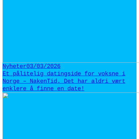
Nyheter
03/03/2026
Et pålitelig datingside for voksne i
Norge – NakenTid. Det har aldri vært
enklere å finne en date!