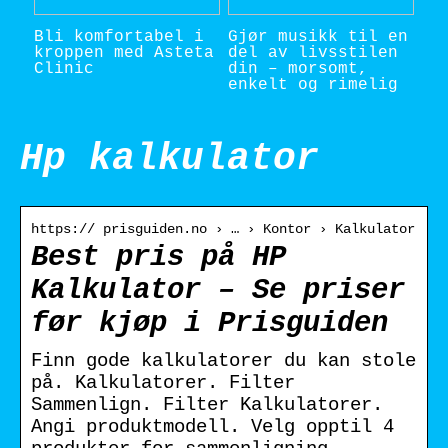
Bli komfortabel i
Gjør musikk til en
kroppen med Asteta
del av livsstilen
Clinic
din – morsomt,
enkelt og rimelig
Hp kalkulator
https:// prisguiden.no › … › Kontor › Kalkulator
Best pris på HP
Kalkulator – Se priser
før kjøp i Prisguiden
Finn gode kalkulatorer du kan stole
på. Kalkulatorer. Filter
Sammenlign. Filter Kalkulatorer.
Angi produktmodell. Velg opptil 4