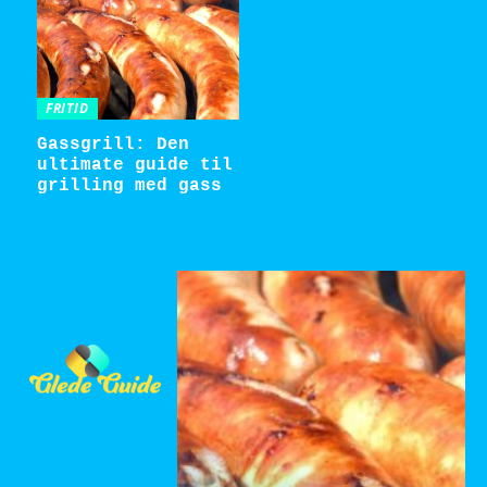
FRITID
Gassgrill: Den
ultimate guide til
grilling med gass