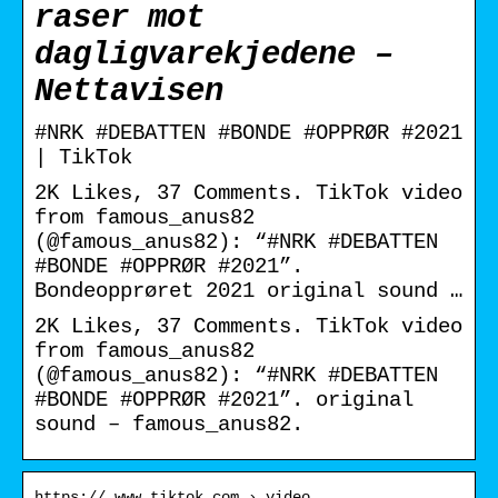
raser mot
dagligvarekjedene –
Nettavisen
#NRK #DEBATTEN #BONDE #OPPRØR #2021
| TikTok
2K Likes, 37 Comments. TikTok video
from famous_anus82
(@famous_anus82): “#NRK #DEBATTEN
#BONDE #OPPRØR #2021”.
Bondeopprøret 2021 original sound …
2K Likes, 37 Comments. TikTok video
from famous_anus82
(@famous_anus82): “#NRK #DEBATTEN
#BONDE #OPPRØR #2021”. original
sound – famous_anus82.
https:// www.tiktok.com › video