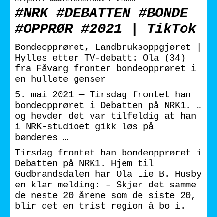
#NRK #DEBATTEN #BONDE
#OPPRØR #2021 | TikTok
Bondeopprøret, Landbruksoppgjøret |
Hylles etter TV-debatt: Ola (34)
fra Fåvang fronter bondeopprøret i
en hullete genser
5. mai 2021 — Tirsdag frontet han
bondeopprøret i Debatten på NRK1. …
og hevder det var tilfeldig at han
i NRK-studioet gikk løs på
bøndenes …
Tirsdag frontet han bondeopprøret i
Debatten på NRK1. Hjem til
Gudbrandsdalen har Ola Lie B. Husby
en klar melding: – Skjer det samme
de neste 20 årene som de siste 20,
blir det en trist region å bo i.