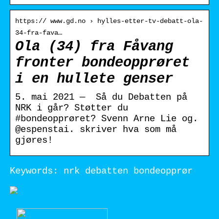
https:// www.gd.no › hylles-etter-tv-debatt-ola-
34-fra-fava…
Ola (34) fra Fåvang
fronter bondeopprøret
i en hullete genser
5. mai 2021 — ‍ Så du Debatten på
NRK i går? Støtter du
#bondeopprøret? Svenn Arne Lie og.
@espenstai. skriver hva som må
gjøres!
Keywords: nrk debatten bondeopprør