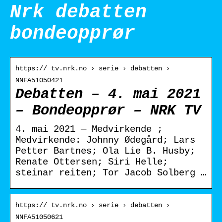
Nrk debatten
bondeopprør
https:// tv.nrk.no › serie › debatten ›
NNFA51050421
Debatten – 4. mai 2021
– Bondeopprør – NRK TV
4. mai 2021 — Medvirkende ;
Medvirkende: Johnny Ødegård; Lars
Petter Bartnes; Ola Lie B. Husby;
Renate Ottersen; Siri Helle;
steinar reiten; Tor Jacob Solberg …
https:// tv.nrk.no › serie › debatten ›
NNFA51050621