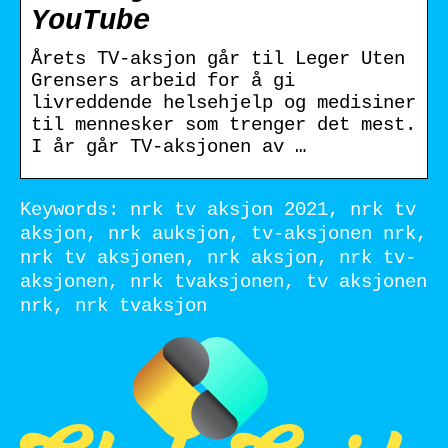
YouTube
Årets TV-aksjon går til Leger Uten
Grensers arbeid for å gi
livreddende helsehjelp og medisiner
til mennesker som trenger det mest.
I år går TV-aksjonen av …
Keywords: nrk tv aksjon 2021, nrk tv
aksjon, nrk auksjon, tv-aksjonen nrk,
nrk tv aksjonen, nrk aksjon, nrk tv-
aksjonen, nrk tvaksjonen, tv aksjonen
nrk, nrk tvaksjon