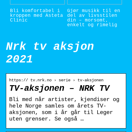
Bli komfortabel i
Gjør musikk til en
kroppen med Asteta
del av livsstilen
Clinic
din – morsomt,
enkelt og rimelig
Nrk tv aksjon
2021
https:// tv.nrk.no › serie › tv-aksjonen
TV-aksjonen – NRK TV
Bli med når artister, kjendiser og
hele Norge samles om årets TV-
aksjonen, som i år går til Leger
uten grenser. Se også …