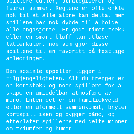
spillere tuller, strategiserer og
feirer sammen. Reglene er ofte enkle
nok til at alle aldre kan delta, men
spillene har nok dybde til å holde
alle engasjerte. Et godt timet trekk
eller en smart bløff kan utløse
latterkuler, noe som gjør disse
spillene til en favoritt på festlige
anledninger.
Den sosiale appellen ligger i
tilgjengeligheten. Alt du trenger er
en kortstokk og noen spillere for å
skape en umiddelbar atmosfære av
moro. Enten det er en familiekveld
eller en uformell sammenkomst, bryter
kortspill isen og bygger bånd, og
etterlater spillerne med delte minner
om triumfer og humor.