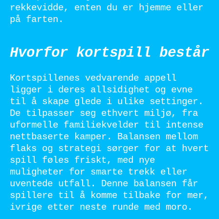
rekkevidde, enten du er hjemme eller
på farten.
Hvorfor kortspill består
Kortspillenes vedvarende appell
ligger i deres allsidighet og evne
til å skape glede i ulike settinger.
De tilpasser seg ethvert miljø, fra
uformelle familiekvelder til intense
nettbaserte kamper. Balansen mellom
flaks og strategi sørger for at hvert
spill føles friskt, med nye
muligheter for smarte trekk eller
uventede utfall. Denne balansen får
spillere til å komme tilbake for mer,
ivrige etter neste runde med moro.