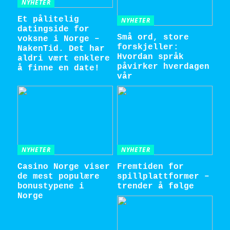
NYHETER
Et pålitelig
NYHETER
datingside for
Små ord, store
voksne i Norge –
forskjeller:
NakenTid. Det har
Hvordan språk
aldri vært enklere
påvirker hverdagen
å finne en date!
vår
NYHETER
NYHETER
Casino Norge viser
Fremtiden for
de mest populære
spillplattformer –
bonustypene i
trender å følge
Norge