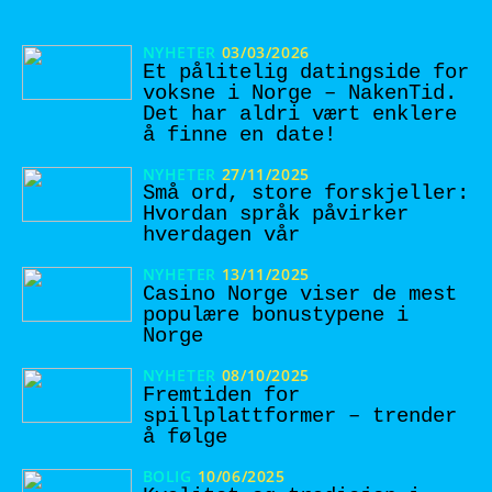
NYHETER
03/03/2026
Et pålitelig datingside for
voksne i Norge – NakenTid.
Det har aldri vært enklere
å finne en date!
NYHETER
27/11/2025
Små ord, store forskjeller:
Hvordan språk påvirker
hverdagen vår
NYHETER
13/11/2025
Casino Norge viser de mest
populære bonustypene i
Norge
NYHETER
08/10/2025
Fremtiden for
spillplattformer – trender
å følge
BOLIG
10/06/2025